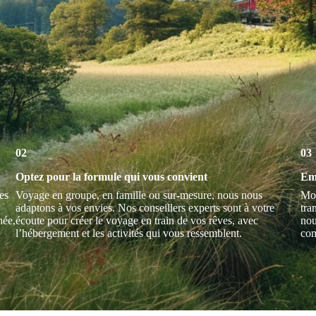
02
03
Optez pour la formule qui vous convient
Em
es
Voyage en groupe, en famille ou sur-mesure, nous nous
Mon
adaptons à vos envies. Nos conseillers experts sont à votre
tra
née,
écoute pour créer le voyage en train de vos rêves, avec
nou
l’hébergement et les activités qui vous ressemblent.
com