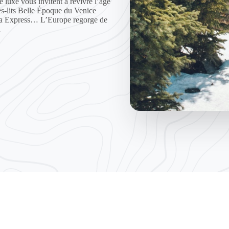
e luxe vous invitent à revivre l’âge
es-lits Belle Époque du Venice
a Express… L’Europe regorge de
n