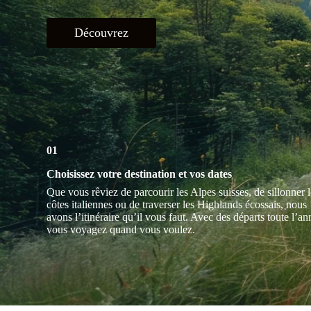
Découvrez
01
Choisissez votre destination et vos dates
Que vous rêviez de parcourir les Alpes suisses, de sillonner l
côtes italiennes ou de traverser les Highlands écossais, nous
avons l’itinéraire qu’il vous faut. Avec des départs toute l’an
vous voyagez quand vous voulez.