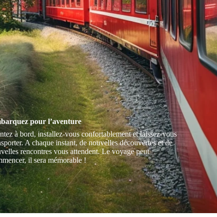
barquez pour l’aventure
tez à bord, installez-vous confortablement et laissez-vous
nsporter. A chaque instant, de nouvelles découvertes et de
velles rencontres vous attendent. Le voyage peut
mencer, il sera mémorable !