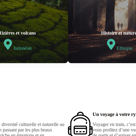
Rizières et volcans
Histoire et natur
Indonésie
Ethiopie
Un voyage à votre ry
diversité culturelle et naturelle au
Voyager en train, c’est
en passant par les plus beaux
vous profitez d’une vu
riche en émotions et en
de partir et d’arriver 